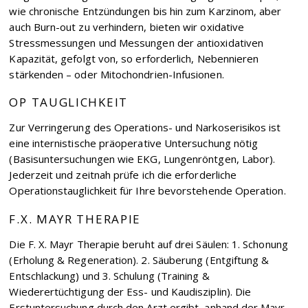
wie chronische Entzündungen bis hin zum Karzinom, aber
auch Burn-out zu verhindern, bieten wir oxidative
Stressmessungen und Messungen der antioxidativen
Kapazität, gefolgt von, so erforderlich, Nebennieren
stärkenden – oder Mitochondrien-Infusionen.
OP TAUGLICHKEIT
Zur Verringerung des Operations- und Narkoserisikos ist
eine internistische präoperative Untersuchung nötig
(Basisuntersuchungen wie EKG, Lungenröntgen, Labor).
Jederzeit und zeitnah prüfe ich die erforderliche
Operationstauglichkeit für Ihre bevorstehende Operation.
F.X. MAYR THERAPIE
Die F. X. Mayr Therapie beruht auf drei Säulen: 1. Schonung
(Erholung & Regeneration). 2. Säuberung (Entgiftung &
Entschlackung) und 3. Schulung (Training &
Wiederertüchtigung der Ess- und Kaudisziplin). Die
Erstuntersuchung durch den Arzt ergibt, anhand der Mayr-