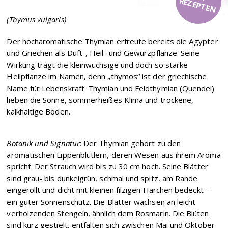
R
N
(Thymus vulgaris)
Der hocharomatische Thymian erfreute bereits die Ägypter
und Griechen als Duft-, Heil- und Gewürzpflanze. Seine
Wirkung trägt die kleinwüchsige und doch so starke
Heilpflanze im Namen, denn „thymos“ ist der griechische
Name für Lebenskraft. Thymian und Feldthymian (Quendel)
lieben die Sonne, sommerheißes Klima und trockene,
kalkhaltige Böden.
Botanik und Signatur
: Der Thymian gehört zu den
aromatischen Lippenblütlern, deren Wesen aus ihrem Aroma
spricht. Der Strauch wird bis zu 30 cm hoch. Seine Blätter
sind grau- bis dunkelgrün, schmal und spitz, am Rande
eingerollt und dicht mit kleinen filzigen Härchen bedeckt –
ein guter Sonnenschutz. Die Blätter wachsen an leicht
verholzenden Stengeln, ähnlich dem Rosmarin. Die Blüten
sind kurz gestielt, entfalten sich zwischen Mai und Oktober